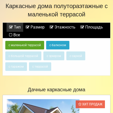
Каркасные дома полутораэтажные с
маленькой террасой
Тип
Размер
Этажность
Площадь
Все
с маленькой террасой
с балконом
с большой террасой
с эркером
с сауной
с гаражом
с террасой
Дачные каркасные дома
ХИТ ПРОДАЖ