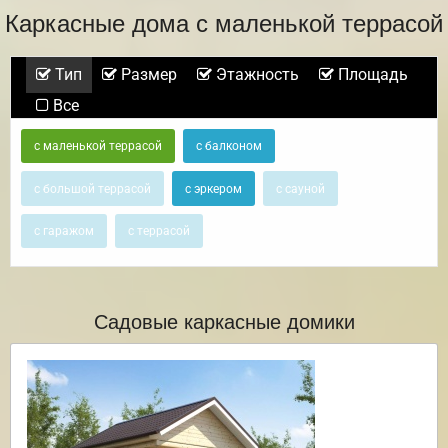
Каркасные дома с маленькой террасой
Тип
Размер
Этажность
Площадь
Все
с маленькой террасой
с балконом
с большой террасой
с эркером
с сауной
с гаражом
с террасой
Садовые каркасные домики