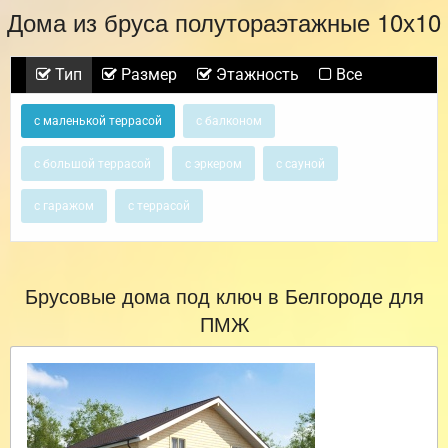
Дома из бруса полутораэтажные 10х10
Тип
Размер
Этажность
Все
с маленькой террасой
с балконом
с большой террасой
с эркером
с сауной
с гаражом
с террасой
Брусовые дома под ключ в Белгороде для
ПМЖ