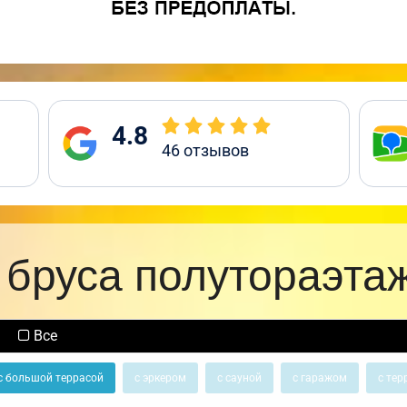
4.8
46
отзывов
 бруса полутораэта
Все
с большой террасой
с эркером
с сауной
с гаражом
с тер