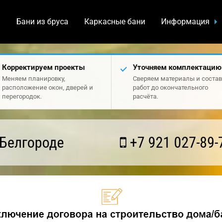
а
Бани из бруса
Каркасные бани
Информация
Корректируем проекты
Уточняем комплектацию
Меняем планировку,
Сверяем материалы и состав
расположение окон, дверей и
работ до окончательного
перегородок.
расчёта.
 Белгороде
+7 921 027-89-