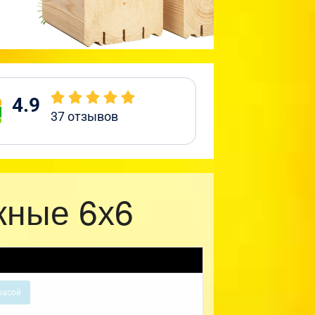
4.9
37
отзывов
жные 6х6
расой