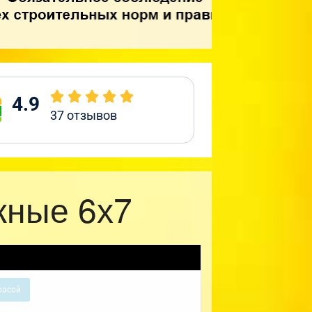
4.9
37
отзывов
жные 6х7
расой