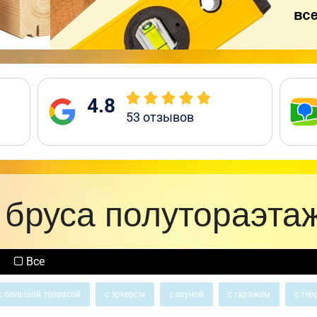
4.8
53
отзывов
 бруса полутораэта
Все
с большой террасой
с эркером
с сауной
с гаражом
с тер