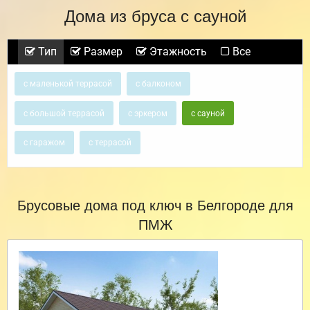
Дома из бруса с сауной
Тип
Размер
Этажность
Все
с маленькой террасой
с балконом
с большой террасой
с эркером
с сауной
с гаражом
с террасой
Брусовые дома под ключ в Белгороде для
ПМЖ