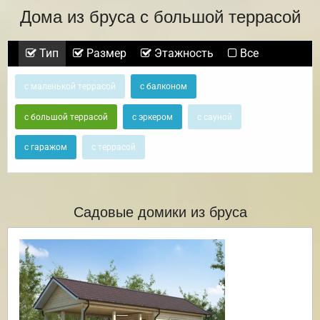
Дома из бруса с большой террасой
Тип
Размер
Этажность
Все
с маленькой террасой
с балконом
с большой террасой
с эркером
с сауной
с гаражом
с террасой
Садовые домики из бруса