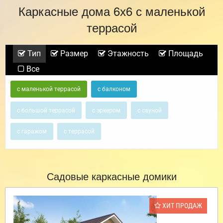
Каркасные дома 6х6 с маленькой
террасой
Тип
Размер
Этажность
Площадь
Все
с маленькой террасой
с балконом
с большой террасой
с эркером
с сауной
с гаражом
с террасой
Садовые каркасные домики
ХИТ ПРОДАЖ