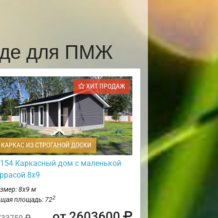
оде для ПМЖ
ХИТ ПРОДАЖ
КАРКАС ИЗ СТРОГАНОЙ ДОСКИ
154 Каркасный дом с маленькой
еррасой 8х9
змер: 8х9 м
2
щая площадь: 72
от 2603600