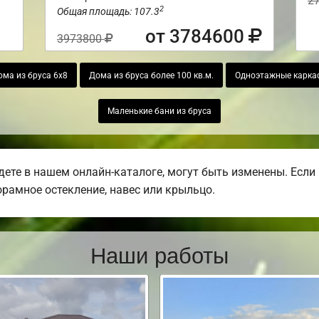
2
2
Общая площадь: 107.3
от 3784600
3973800
ома из бруса 6х8
Дома из бруса более 100 кв.м.
Одноэтажные карка
Маленькие бани из бруса
дете в нашем онлайн-каталоге, могут быть изменены. Есл
норамное остекление, навес или крыльцо.
Наши работы