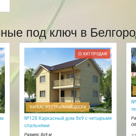
сные под ключ в Белгор
ХИТ ПРОДАЖ
№
КАРКАС ИЗ СТРОГАНОЙ ДОСКИ
т
ом
№128 Каркасный дом 8х9 с четырьмя
Ра
Об
спальнями
Размер: 8х9 м