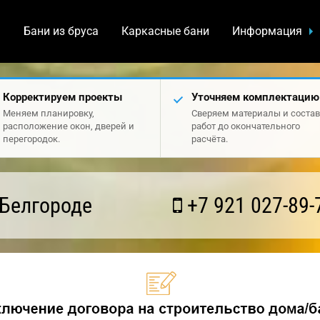
а
Бани из бруса
Каркасные бани
Информация
Корректируем проекты
Уточняем комплектацию
Меняем планировку,
Сверяем материалы и состав
расположение окон, дверей и
работ до окончательного
перегородок.
расчёта.
 Белгороде
+7 921 027-89-