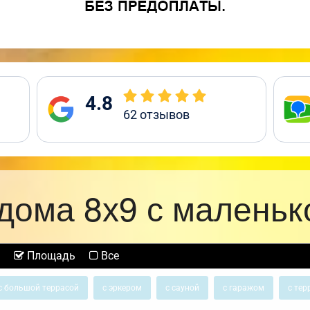
4.8
62
отзывов
дома 8х9 с маленьк
Площадь
Все
с большой террасой
с эркером
с сауной
с гаражом
с тер