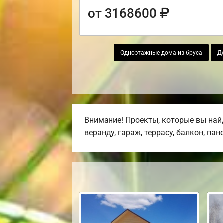
от 3168600
Одноэтажные дома из бруса
Д
Внимание! Проекты, которые вы най
веранду, гараж, террасу, балкон, па