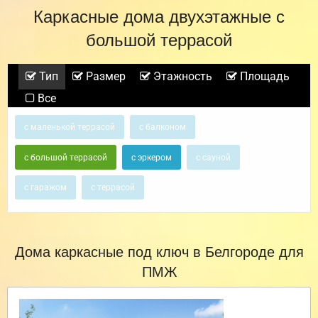
Каркасные дома двухэтажные с
большой террасой
Тип
Размер
Этажность
Площадь
Все
с маленькой террасой
с балконом
с большой террасой
с эркером
с сауной
с гаражом
с террасой
Дома каркасные под ключ в Белгороде для
ПМЖ