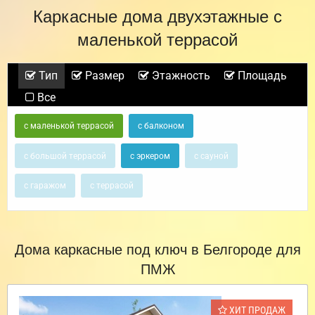
Каркасные дома двухэтажные с
маленькой террасой
Тип
Размер
Этажность
Площадь
Все
с маленькой террасой
с балконом
с большой террасой
с эркером
с сауной
с гаражом
с террасой
Дома каркасные под ключ в Белгороде для
ПМЖ
ХИТ ПРОДАЖ