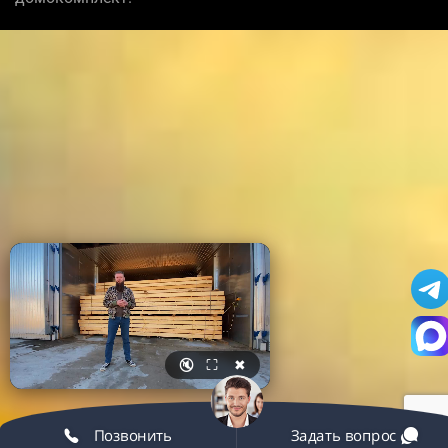
🔇
⛶
✖
Позвонить
Задать вопрос