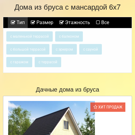
Дома из бруса с мансардой 6х7
Тип
Размер
Этажность
Все
с маленькой террасой
с балконом
с большой террасой
с эркером
с сауной
с гаражом
с террасой
Дачные дома из бруса
ХИТ ПРОДАЖ