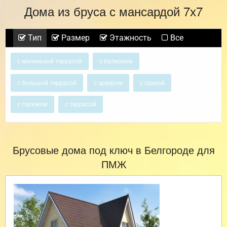
Дома из бруса с мансардой 7х7
Тип
Размер
Этажность
Все
с маленькой террасой
с балконом
с большой террасой
с эркером
с сауной
с гаражом
с террасой
Брусовые дома под ключ в Белгороде для
ПМЖ