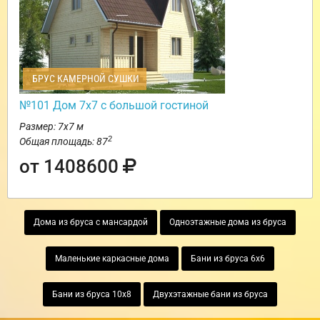
БРУС КАМЕРНОЙ СУШКИ
№101 Дом 7х7 с большой гостиной
Размер: 7х7 м
2
Общая площадь: 87
от 1408600
Дома из бруса с мансардой
Одноэтажные дома из бруса
Маленькие каркасные дома
Бани из бруса 6х6
Бани из бруса 10х8
Двухэтажные бани из бруса