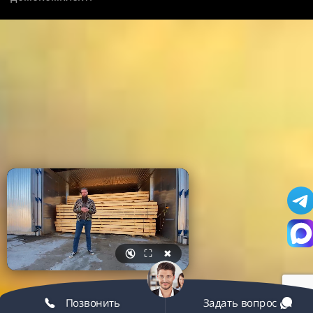
🔇
⛶
✖
Позвонить
Задать вопрос