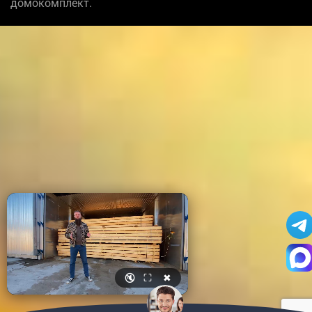
домокомплект.
🔇
⛶
✖