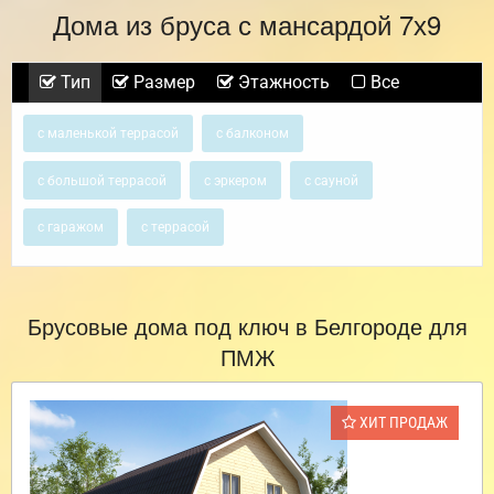
Дома из бруса с мансардой 7х9
Тип
Размер
Этажность
Все
с маленькой террасой
с балконом
с большой террасой
с эркером
с сауной
с гаражом
с террасой
Брусовые дома под ключ в Белгороде для
ПМЖ
ХИТ ПРОДАЖ