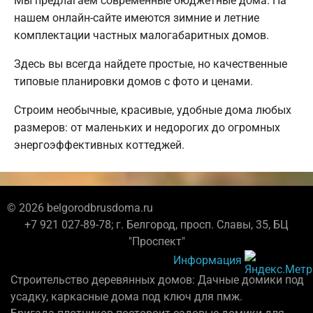
Мы предлагаем современные бюджетные дома. На
нашем онлайн-сайте имеются зимние и летние
комплектации частных малогабаритных домов.
Здесь вы всегда найдете простые, но качественные
типовые планировки домов с фото и ценами.
Строим необычные, красивые, удобные дома любых
размеров: от маленьких и недорогих до огромных
энергоэффективных коттеджей.
© 2026 belgorodbrusdoma.ru
+7 921 027-89-78; г. Белгород, просп. Славы, 35, БЦ
"Проспект"
Информация
Строительство деревянных домов: Дачные домики под
усадку, каркасные дома под ключ для пмж.