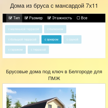
Дома из бруса с мансардой 7х11
Тип
Размер
Этажность
Все
с маленькой террасой
с балконом
с большой террасой
с эркером
с сауной
с гаражом
с террасой
Брусовые дома под ключ в Белгороде для
ПМЖ