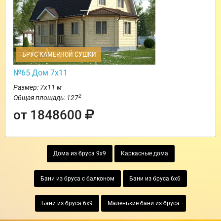
БРУС КАМЕРНОЙ СУШКИ
№65 Дом 7х11
Размер: 7х11 м
2
Общая площадь: 127
от 1848600
Дома из бруса 9х9
Каркасные дома
Бани из бруса с балконом
Бани из бруса 6х6
Бани из бруса 6х9
Маленькие бани из бруса