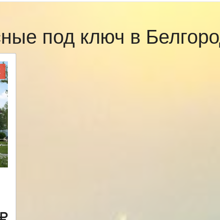
сные под ключ в Белгор
Ж