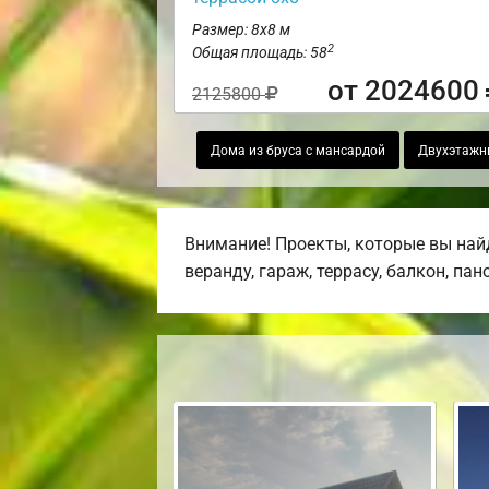
Размер: 8х8 м
2
Общая площадь: 58
от 2024600
2125800
Дома из бруса с мансардой
Двухэтажны
Внимание! Проекты, которые вы най
веранду, гараж, террасу, балкон, па