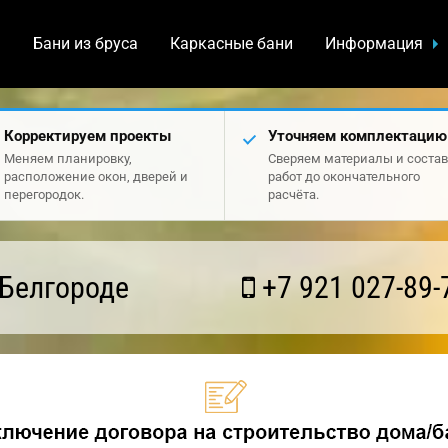
а
Бани из бруса
Каркасные бани
Информация
Корректируем проекты
Уточняем комплектацию
Меняем планировку,
Сверяем материалы и состав
расположение окон, дверей и
работ до окончательного
перегородок.
расчёта.
 Белгороде
+7 921 027-89-