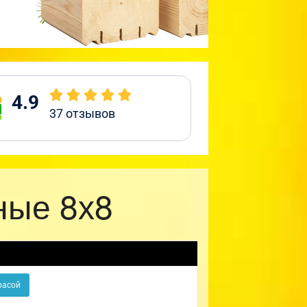
4.9
37
отзывов
ные 8х8
расой