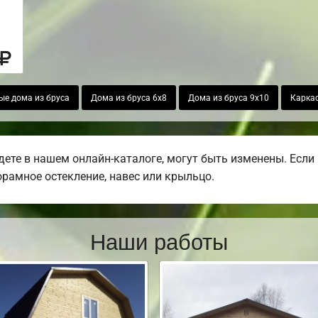
е дома из бруса
Дома из бруса 6х8
Дома из бруса 9х10
Карка
дете в нашем онлайн-каталоге, могут быть изменены. Есл
норамное остекление, навес или крыльцо.
Наши работы