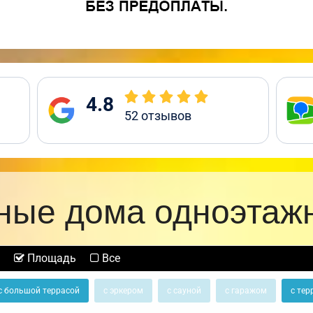
4.8
52
отзывов
ные дома одноэтаж
Площадь
Все
с большой террасой
с эркером
с сауной
с гаражом
с тер