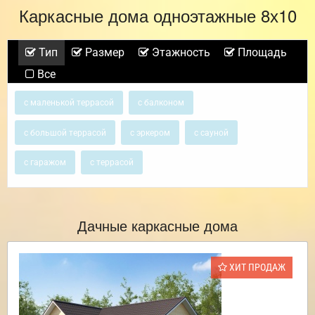
Каркасные дома одноэтажные 8х10
Тип
Размер
Этажность
Площадь
Все
с маленькой террасой
с балконом
с большой террасой
с эркером
с сауной
с гаражом
с террасой
Дачные каркасные дома
ХИТ ПРОДАЖ