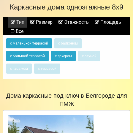
Каркасные дома одноэтажные 8х9
Тип
Размер
Этажность
Площадь
Все
с маленькой террасой
с балконом
с большой террасой
с эркером
с сауной
с гаражом
с террасой
Дома каркасные под ключ в Белгороде для
ПМЖ