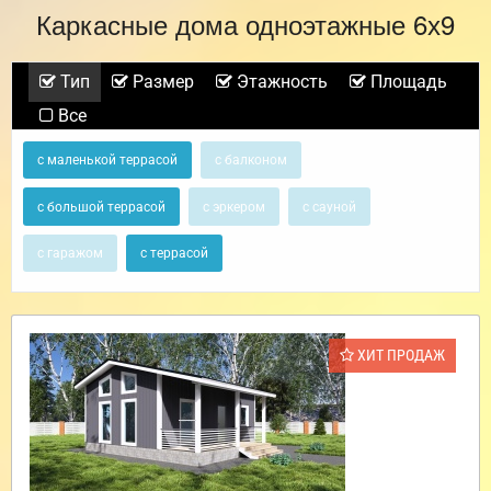
Каркасные дома одноэтажные 6х9
Тип
Размер
Этажность
Площадь
Все
с маленькой террасой
с балконом
с большой террасой
с эркером
с сауной
с гаражом
с террасой
ХИТ ПРОДАЖ