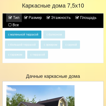
Каркасные дома 7,5х10
Тип
Размер
Этажность
Площадь
Все
с маленькой террасой
с балконом
с большой террасой
с эркером
с сауной
с гаражом
с террасой
Дачные каркасные дома