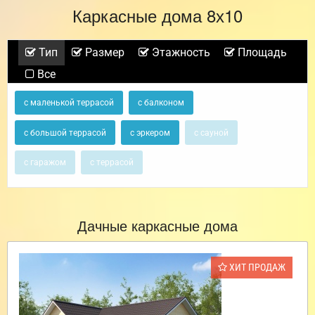
Каркасные дома 8х10
Тип
Размер
Этажность
Площадь
Все
с маленькой террасой
с балконом
с большой террасой
с эркером
с сауной
с гаражом
с террасой
Дачные каркасные дома
ХИТ ПРОДАЖ