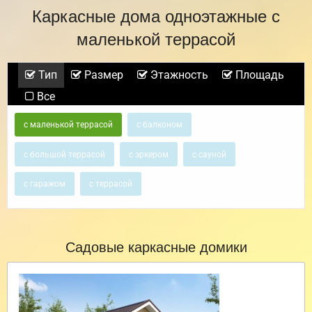
Каркасные дома одноэтажные с
маленькой террасой
Тип
Размер
Этажность
Площадь
Все
с маленькой террасой
с балконом
с большой террасой
с эркером
с сауной
с гаражом
с террасой
Садовые каркасные домики