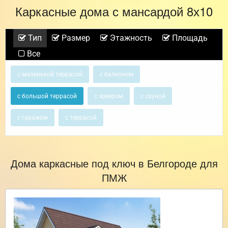
Каркасные дома с мансардой 8х10
Тип
Размер
Этажность
Площадь
Все
с маленькой террасой
с балконом
с большой террасой
с эркером
с сауной
с гаражом
с террасой
Дома каркасные под ключ в Белгороде для
ПМЖ