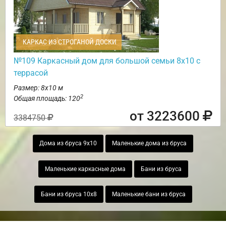
КАРКАС ИЗ СТРОГАНОЙ ДОСКИ
№109 Каркасный дом для большой семьи 8х10 с
террасой
Размер: 8х10 м
2
Общая площадь: 120
от 3223600
3384750
Дома из бруса 9х10
Маленькие дома из бруса
Маленькие каркасные дома
Бани из бруса
Бани из бруса 10х8
Маленькие бани из бруса