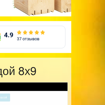
4.9
37
отзывов
дой 8х9
расой