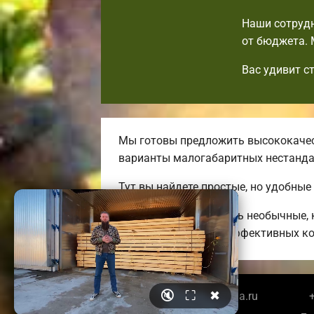
Наши сотрудн
от бюджета. 
Вас удивит с
Мы готовы предложить высококачес
варианты малогабаритных нестанд
Тут вы найдете простые, но удобные
Мы можем предложить необычные, к
до огромных энергоэффективных ко
🔇
⛶
✖
© 2026 belgorodbrusdoma.ru
+