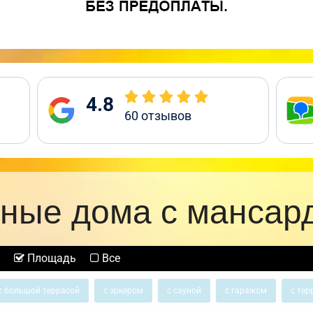
4.8
60
отзывов
ные дома с мансар
Площадь
Все
с большой террасой
с эркером
с сауной
с гаражом
с тер