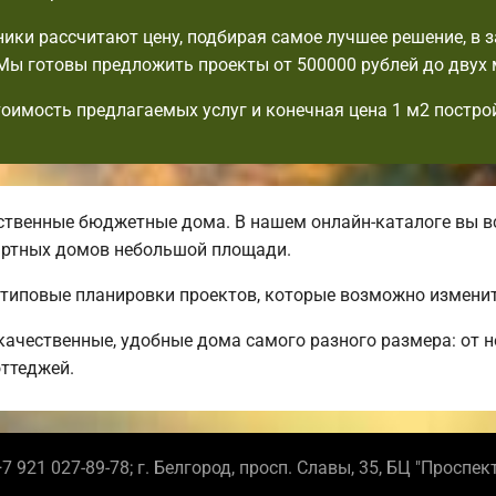
ики рассчитают цену, подбирая самое лучшее решение, в 
Мы готовы предложить проекты от 500000 рублей до двух
тоимость предлагаемых услуг и конечная цена 1 м2 постро
твенные бюджетные дома. В нашем онлайн-каталоге вы вс
артных домов небольшой площади.
 типовые планировки проектов, которые возможно изменит
ачественные, удобные дома самого разного размера: от 
ттеджей.
7 921 027-89-78; г. Белгород, просп. Славы, 35, БЦ "Проспек