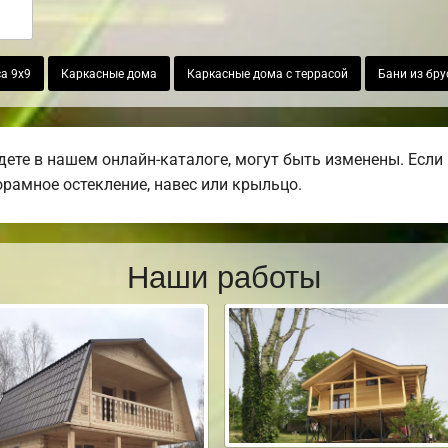
а 9х9
Каркасные дома
Каркасные дома с террасой
Бани из бру
дете в нашем онлайн-каталоге, могут быть изменены. Есл
норамное остекление, навес или крыльцо.
Наши работы