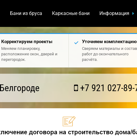
а
Бани из бруса
Каркасные бани
Информация
Корректируем проекты
Уточняем комплектацию
Меняем планировку,
Сверяем материалы и состав
расположение окон, дверей и
работ до окончательного
перегородок.
расчёта.
 Белгороде
+7 921 027-89-