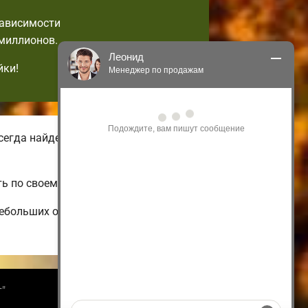
зависимости
 миллионов.
Леонид
йки!
Менеджер по продажам
Здравствуйте! Я могу 
проконсультировать Вас по нашим 
акциям и проектам.
егда найдете зимние и летние
Только что
ь по своему вкусу.
небольших одноэтажных и недорогих
т"
Информация