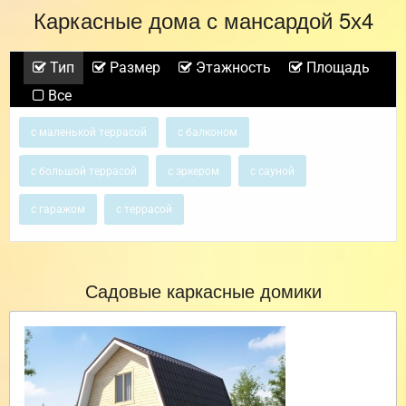
Каркасные дома с мансардой 5х4
Тип
Размер
Этажность
Площадь
Все
с маленькой террасой
с балконом
с большой террасой
с эркером
с сауной
с гаражом
с террасой
Садовые каркасные домики