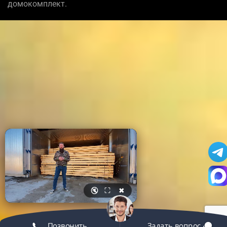
домокомплект.
🔇
⛶
✖
Позвонить
Задать вопрос