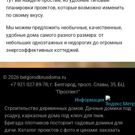
Тут вы найдете простые, но удобные типовые
планировки проектов, которые возможно изменить
по своему вкусу.
Мы можем предложить необычные, качественные,
удобные дома самого разного размера: от
небольших одноэтажных и недорогих до огромных
энергоэффективных коттеджей.
© 2026 belgorodbrusdoma.ru
+7 921 027-89-78; г. Белгород, просп. Славы, 35, БЦ
"Проспект"
Информация
Строительство деревянных домов: Дачные домики под
усадку, каркасные дома под ключ для пмж.
Бригада плотников постороит садовые домики для
дачи. Каталог проектов с фото и ценами: заказать