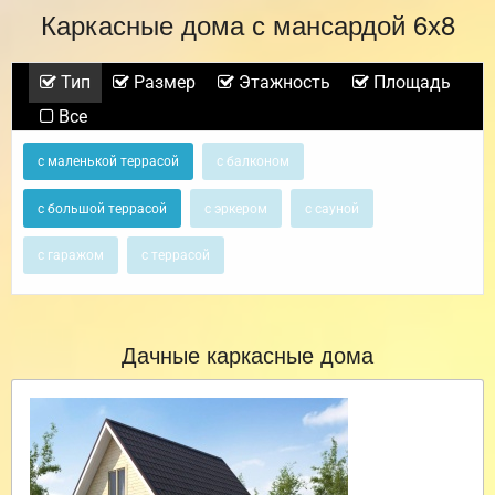
Каркасные дома с мансардой 6х8
Тип
Размер
Этажность
Площадь
Все
с маленькой террасой
с балконом
с большой террасой
с эркером
с сауной
с гаражом
с террасой
Дачные каркасные дома